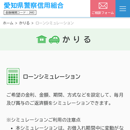
愛知県警察信用組合
金融機関コード：2443
ご相談フォーム
ホーム
>
かりる
>
ローンシミュレーション
かりる
ためる
かりる
そなえる
金利・手数料
カードご利用案内
ローンシミュレーション
各種お手続き
ご相談はこちらまで
よくあるご質問
お問い合わせ
ご希望の金利、金額、期間、方式などを設定して、毎月
及び賞与のご返済額をシミュレーションできます。
※シミュレーションご利用の注意点
本シミュレーションは、お借入れ期間中に変動がな